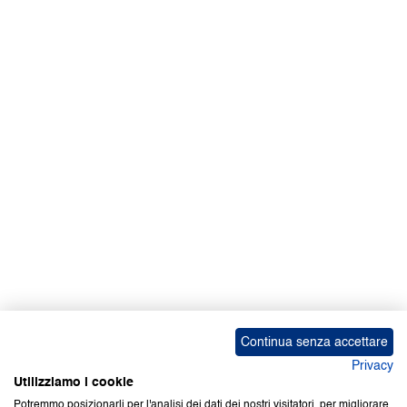
ebook Google Play
Copyright © 2000-2026 Certifico Srl. Tutti i diritti riservati.
Continua senza accettare
Privacy
Utilizziamo i cookie
Potremmo posizionarli per l'analisi dei dati dei nostri visitatori, per migliorare