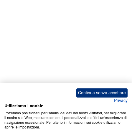
Facebook | News
Facebook | RAPEX
X
Media
Calendari
ebook Apple iOS
ebook Google Play
Continua senza accettare
Privacy
Utilizziamo i cookie
Potremmo posizionarli per l'analisi dei dati dei nostri visitatori, per migliorare
il nostro sito Web, mostrare contenuti personalizzati e offrirti un'esperienza di
Copyright © 2000-2026 Certifico Srl. Tutti i diritti riservati.
navigazione eccezionale. Per ulteriori informazioni sui cookie utilizziamo
aprire le impostazioni.