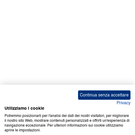
Facebook | News
Facebook | RAPEX
X
Media
Calendari
ebook Apple iOS
ebook Google Play
Continua senza accettare
Privacy
Utilizziamo i cookie
Potremmo posizionarli per l'analisi dei dati dei nostri visitatori, per migliorare
il nostro sito Web, mostrare contenuti personalizzati e offrirti un'esperienza di
Copyright © 2000-2026 Certifico Srl. Tutti i diritti riservati.
navigazione eccezionale. Per ulteriori informazioni sui cookie utilizziamo
aprire le impostazioni.