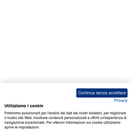
Facebook | News
Facebook | RAPEX
X
Media
Calendari
ebook Apple iOS
ebook Google Play
Continua senza accettare
Privacy
Utilizziamo i cookie
Potremmo posizionarli per l'analisi dei dati dei nostri visitatori, per migliorare
il nostro sito Web, mostrare contenuti personalizzati e offrirti un'esperienza di
Copyright © 2000-2026 Certifico Srl. Tutti i diritti riservati.
navigazione eccezionale. Per ulteriori informazioni sui cookie utilizziamo
aprire le impostazioni.