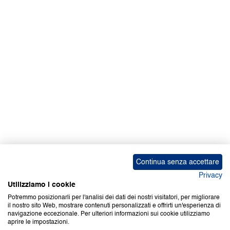
Facebook | News
Facebook | RAPEX
X
Media
Calendari
ebook Apple iOS
ebook Google Play
Continua senza accettare
Privacy
Utilizziamo i cookie
Potremmo posizionarli per l'analisi dei dati dei nostri visitatori, per migliorare
il nostro sito Web, mostrare contenuti personalizzati e offrirti un'esperienza di
Copyright © 2000-2026 Certifico Srl. Tutti i diritti riservati.
navigazione eccezionale. Per ulteriori informazioni sui cookie utilizziamo
aprire le impostazioni.