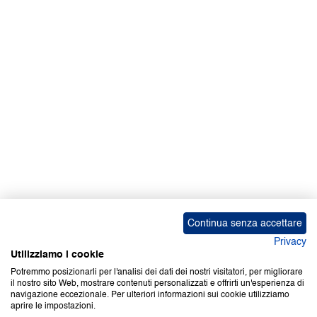
Facebook | News
Facebook | RAPEX
X
Media
Calendari
ebook Apple iOS
ebook Google Play
Continua senza accettare
Privacy
Utilizziamo i cookie
Potremmo posizionarli per l'analisi dei dati dei nostri visitatori, per migliorare
il nostro sito Web, mostrare contenuti personalizzati e offrirti un'esperienza di
Copyright © 2000-2026 Certifico Srl. Tutti i diritti riservati.
navigazione eccezionale. Per ulteriori informazioni sui cookie utilizziamo
aprire le impostazioni.