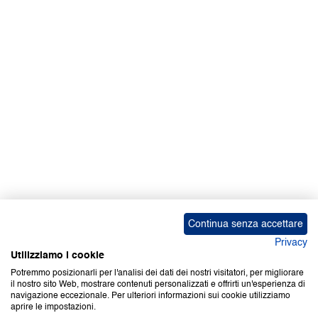
Facebook | News
Facebook | RAPEX
X
Media
Calendari
ebook Apple iOS
ebook Google Play
Continua senza accettare
Privacy
Utilizziamo i cookie
Potremmo posizionarli per l'analisi dei dati dei nostri visitatori, per migliorare
il nostro sito Web, mostrare contenuti personalizzati e offrirti un'esperienza di
Copyright © 2000-2026 Certifico Srl. Tutti i diritti riservati.
navigazione eccezionale. Per ulteriori informazioni sui cookie utilizziamo
aprire le impostazioni.