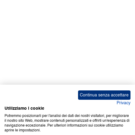
Facebook | News
Facebook | RAPEX
X
Media
Calendari
ebook Apple iOS
ebook Google Play
Continua senza accettare
Privacy
Utilizziamo i cookie
Potremmo posizionarli per l'analisi dei dati dei nostri visitatori, per migliorare
il nostro sito Web, mostrare contenuti personalizzati e offrirti un'esperienza di
Copyright © 2000-2026 Certifico Srl. Tutti i diritti riservati.
navigazione eccezionale. Per ulteriori informazioni sui cookie utilizziamo
aprire le impostazioni.