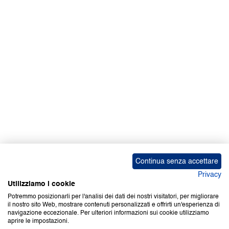
Facebook | News
Facebook | RAPEX
X
Media
Calendari
ebook Apple iOS
ebook Google Play
Continua senza accettare
Privacy
Utilizziamo i cookie
Potremmo posizionarli per l'analisi dei dati dei nostri visitatori, per migliorare
il nostro sito Web, mostrare contenuti personalizzati e offrirti un'esperienza di
Copyright © 2000-2026 Certifico Srl. Tutti i diritti riservati.
navigazione eccezionale. Per ulteriori informazioni sui cookie utilizziamo
aprire le impostazioni.