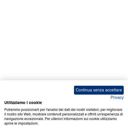
Facebook | News
Facebook | RAPEX
X
Media
Calendari
ebook Apple iOS
ebook Google Play
Continua senza accettare
Privacy
Utilizziamo i cookie
Potremmo posizionarli per l'analisi dei dati dei nostri visitatori, per migliorare
il nostro sito Web, mostrare contenuti personalizzati e offrirti un'esperienza di
Copyright © 2000-2026 Certifico Srl. Tutti i diritti riservati.
navigazione eccezionale. Per ulteriori informazioni sui cookie utilizziamo
aprire le impostazioni.