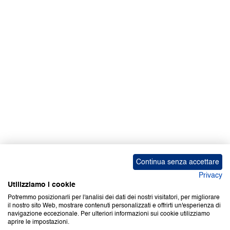
Facebook | News
Facebook | RAPEX
X
Media
Calendari
ebook Apple iOS
ebook Google Play
Continua senza accettare
Privacy
Utilizziamo i cookie
Potremmo posizionarli per l'analisi dei dati dei nostri visitatori, per migliorare
il nostro sito Web, mostrare contenuti personalizzati e offrirti un'esperienza di
Copyright © 2000-2026 Certifico Srl. Tutti i diritti riservati.
navigazione eccezionale. Per ulteriori informazioni sui cookie utilizziamo
aprire le impostazioni.