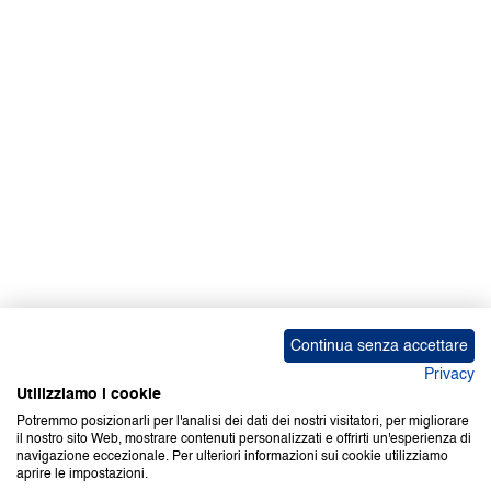
Facebook | News
Facebook | RAPEX
X
Media
Calendari
ebook Apple iOS
ebook Google Play
Continua senza accettare
Privacy
Utilizziamo i cookie
Potremmo posizionarli per l'analisi dei dati dei nostri visitatori, per migliorare
il nostro sito Web, mostrare contenuti personalizzati e offrirti un'esperienza di
Copyright © 2000-2026 Certifico Srl. Tutti i diritti riservati.
navigazione eccezionale. Per ulteriori informazioni sui cookie utilizziamo
aprire le impostazioni.