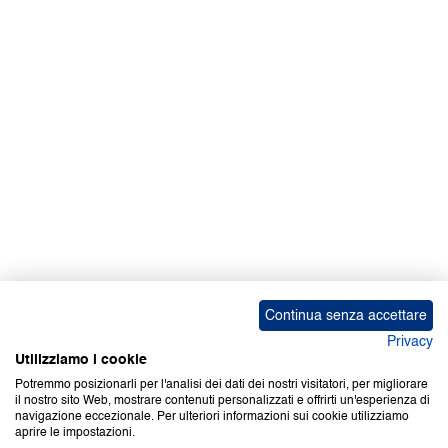
Facebook | News
Facebook | RAPEX
X
Media
Calendari
ebook Apple iOS
ebook Google Play
Continua senza accettare
Privacy
Utilizziamo i cookie
Potremmo posizionarli per l'analisi dei dati dei nostri visitatori, per migliorare
il nostro sito Web, mostrare contenuti personalizzati e offrirti un'esperienza di
Copyright © 2000-2026 Certifico Srl. Tutti i diritti riservati.
navigazione eccezionale. Per ulteriori informazioni sui cookie utilizziamo
aprire le impostazioni.