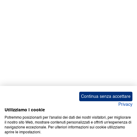
Facebook | News
Facebook | RAPEX
X
Media
Calendari
ebook Apple iOS
ebook Google Play
Continua senza accettare
Privacy
Utilizziamo i cookie
Potremmo posizionarli per l'analisi dei dati dei nostri visitatori, per migliorare
il nostro sito Web, mostrare contenuti personalizzati e offrirti un'esperienza di
Copyright © 2000-2026 Certifico Srl. Tutti i diritti riservati.
navigazione eccezionale. Per ulteriori informazioni sui cookie utilizziamo
aprire le impostazioni.