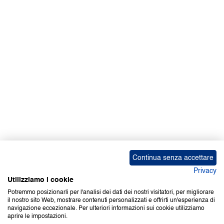
Facebook | News
Facebook | RAPEX
X
Media
Calendari
ebook Apple iOS
ebook Google Play
Continua senza accettare
Privacy
Utilizziamo i cookie
Potremmo posizionarli per l'analisi dei dati dei nostri visitatori, per migliorare
il nostro sito Web, mostrare contenuti personalizzati e offrirti un'esperienza di
Copyright © 2000-2026 Certifico Srl. Tutti i diritti riservati.
navigazione eccezionale. Per ulteriori informazioni sui cookie utilizziamo
aprire le impostazioni.