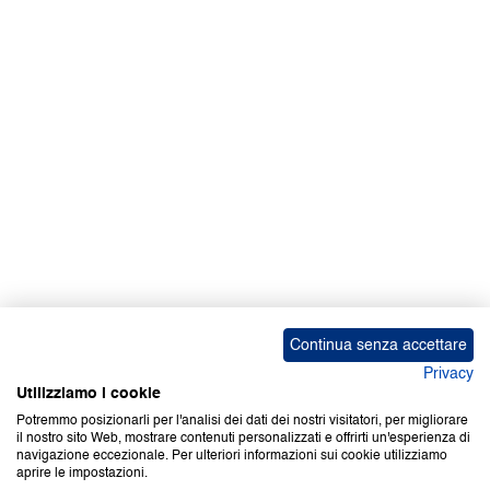
Facebook | News
Facebook | RAPEX
X
Media
Calendari
ebook Apple iOS
ebook Google Play
Continua senza accettare
Privacy
Utilizziamo i cookie
Potremmo posizionarli per l'analisi dei dati dei nostri visitatori, per migliorare
il nostro sito Web, mostrare contenuti personalizzati e offrirti un'esperienza di
Copyright © 2000-2026 Certifico Srl. Tutti i diritti riservati.
navigazione eccezionale. Per ulteriori informazioni sui cookie utilizziamo
aprire le impostazioni.