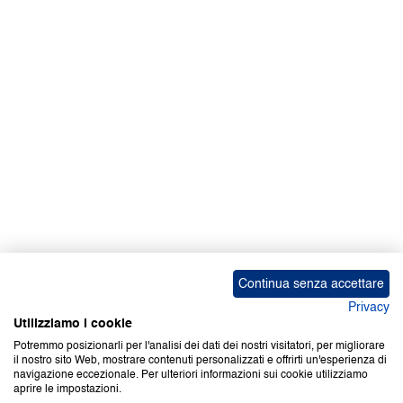
Facebook | News
Facebook | RAPEX
X
Media
Calendari
ebook Apple iOS
ebook Google Play
Continua senza accettare
Privacy
Utilizziamo i cookie
Potremmo posizionarli per l'analisi dei dati dei nostri visitatori, per migliorare
il nostro sito Web, mostrare contenuti personalizzati e offrirti un'esperienza di
Copyright © 2000-2026 Certifico Srl. Tutti i diritti riservati.
navigazione eccezionale. Per ulteriori informazioni sui cookie utilizziamo
aprire le impostazioni.