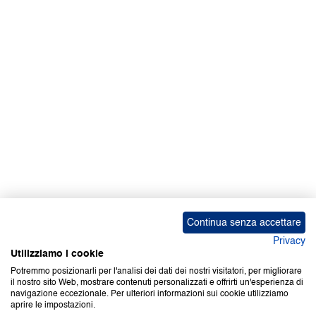
Facebook | News
Facebook | RAPEX
X
Media
Calendari
ebook Apple iOS
ebook Google Play
Continua senza accettare
Privacy
Utilizziamo i cookie
Potremmo posizionarli per l'analisi dei dati dei nostri visitatori, per migliorare
il nostro sito Web, mostrare contenuti personalizzati e offrirti un'esperienza di
Copyright © 2000-2026 Certifico Srl. Tutti i diritti riservati.
navigazione eccezionale. Per ulteriori informazioni sui cookie utilizziamo
aprire le impostazioni.