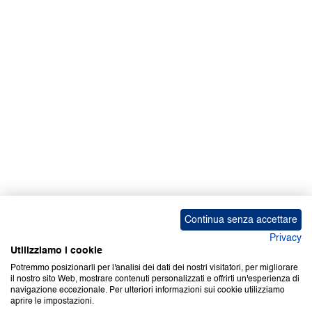
Facebook | News
Facebook | RAPEX
X
Media
Calendari
ebook Apple iOS
ebook Google Play
Continua senza accettare
Privacy
Utilizziamo i cookie
Potremmo posizionarli per l'analisi dei dati dei nostri visitatori, per migliorare
il nostro sito Web, mostrare contenuti personalizzati e offrirti un'esperienza di
Copyright © 2000-2026 Certifico Srl. Tutti i diritti riservati.
navigazione eccezionale. Per ulteriori informazioni sui cookie utilizziamo
aprire le impostazioni.