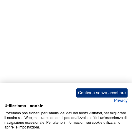
Facebook | News
Facebook | RAPEX
X
Media
Calendari
ebook Apple iOS
ebook Google Play
Continua senza accettare
Privacy
Utilizziamo i cookie
Potremmo posizionarli per l'analisi dei dati dei nostri visitatori, per migliorare
il nostro sito Web, mostrare contenuti personalizzati e offrirti un'esperienza di
Copyright © 2000-2026 Certifico Srl. Tutti i diritti riservati.
navigazione eccezionale. Per ulteriori informazioni sui cookie utilizziamo
aprire le impostazioni.