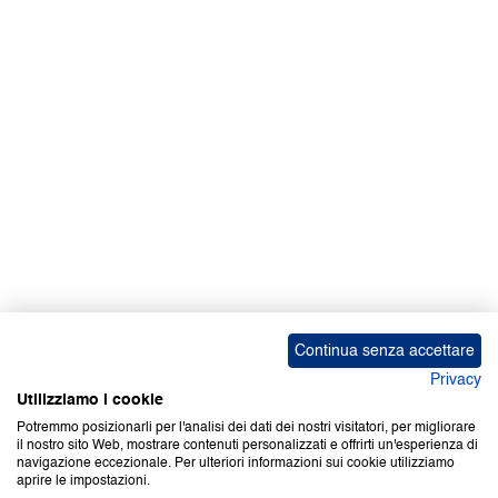
Facebook | News
Facebook | RAPEX
X
Media
Calendari
ebook Apple iOS
ebook Google Play
Continua senza accettare
Privacy
Utilizziamo i cookie
Potremmo posizionarli per l'analisi dei dati dei nostri visitatori, per migliorare
il nostro sito Web, mostrare contenuti personalizzati e offrirti un'esperienza di
Copyright © 2000-2026 Certifico Srl. Tutti i diritti riservati.
navigazione eccezionale. Per ulteriori informazioni sui cookie utilizziamo
aprire le impostazioni.