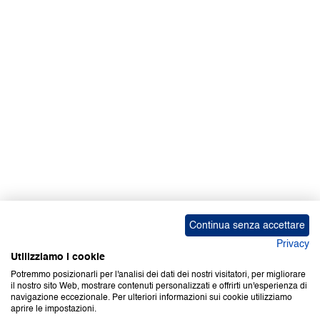
Facebook | News
Facebook | RAPEX
X
Media
Calendari
ebook Apple iOS
ebook Google Play
Continua senza accettare
Privacy
Utilizziamo i cookie
Potremmo posizionarli per l'analisi dei dati dei nostri visitatori, per migliorare
il nostro sito Web, mostrare contenuti personalizzati e offrirti un'esperienza di
Copyright © 2000-2026 Certifico Srl. Tutti i diritti riservati.
navigazione eccezionale. Per ulteriori informazioni sui cookie utilizziamo
aprire le impostazioni.