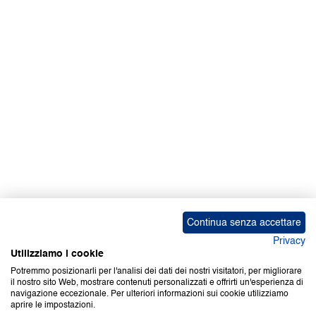
Facebook | News
Facebook | RAPEX
X
Media
Calendari
ebook Apple iOS
ebook Google Play
Continua senza accettare
Privacy
Utilizziamo i cookie
Potremmo posizionarli per l'analisi dei dati dei nostri visitatori, per migliorare
il nostro sito Web, mostrare contenuti personalizzati e offrirti un'esperienza di
Copyright © 2000-2026 Certifico Srl. Tutti i diritti riservati.
navigazione eccezionale. Per ulteriori informazioni sui cookie utilizziamo
aprire le impostazioni.