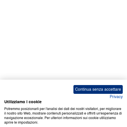
Facebook | News
Facebook | RAPEX
X
Media
Calendari
ebook Apple iOS
ebook Google Play
Continua senza accettare
Privacy
Utilizziamo i cookie
Potremmo posizionarli per l'analisi dei dati dei nostri visitatori, per migliorare
il nostro sito Web, mostrare contenuti personalizzati e offrirti un'esperienza di
Copyright © 2000-2026 Certifico Srl. Tutti i diritti riservati.
navigazione eccezionale. Per ulteriori informazioni sui cookie utilizziamo
aprire le impostazioni.