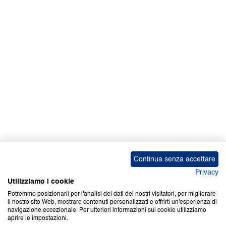
Facebook | News
Facebook | RAPEX
X
Media
Calendari
ebook Apple iOS
ebook Google Play
Continua senza accettare
Privacy
Utilizziamo i cookie
Potremmo posizionarli per l'analisi dei dati dei nostri visitatori, per migliorare
il nostro sito Web, mostrare contenuti personalizzati e offrirti un'esperienza di
Copyright © 2000-2026 Certifico Srl. Tutti i diritti riservati.
navigazione eccezionale. Per ulteriori informazioni sui cookie utilizziamo
aprire le impostazioni.