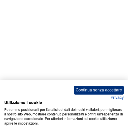
Facebook | News
Facebook | RAPEX
X
Media
Calendari
ebook Apple iOS
ebook Google Play
Continua senza accettare
Privacy
Utilizziamo i cookie
Potremmo posizionarli per l'analisi dei dati dei nostri visitatori, per migliorare
il nostro sito Web, mostrare contenuti personalizzati e offrirti un'esperienza di
Copyright © 2000-2026 Certifico Srl. Tutti i diritti riservati.
navigazione eccezionale. Per ulteriori informazioni sui cookie utilizziamo
aprire le impostazioni.