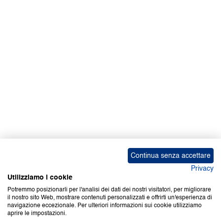
Facebook | News
Facebook | RAPEX
X
Media
Calendari
ebook Apple iOS
ebook Google Play
Continua senza accettare
Privacy
Utilizziamo i cookie
Potremmo posizionarli per l'analisi dei dati dei nostri visitatori, per migliorare
il nostro sito Web, mostrare contenuti personalizzati e offrirti un'esperienza di
Copyright © 2000-2026 Certifico Srl. Tutti i diritti riservati.
navigazione eccezionale. Per ulteriori informazioni sui cookie utilizziamo
aprire le impostazioni.