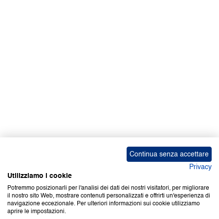
Facebook | News
Facebook | RAPEX
X
Media
Calendari
ebook Apple iOS
ebook Google Play
Continua senza accettare
Privacy
Utilizziamo i cookie
Potremmo posizionarli per l'analisi dei dati dei nostri visitatori, per migliorare
il nostro sito Web, mostrare contenuti personalizzati e offrirti un'esperienza di
Copyright © 2000-2026 Certifico Srl. Tutti i diritti riservati.
navigazione eccezionale. Per ulteriori informazioni sui cookie utilizziamo
aprire le impostazioni.