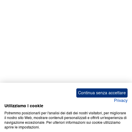
Facebook | News
Facebook | RAPEX
X
Media
Calendari
ebook Apple iOS
ebook Google Play
Continua senza accettare
Privacy
Utilizziamo i cookie
Potremmo posizionarli per l'analisi dei dati dei nostri visitatori, per migliorare
il nostro sito Web, mostrare contenuti personalizzati e offrirti un'esperienza di
Copyright © 2000-2026 Certifico Srl. Tutti i diritti riservati.
navigazione eccezionale. Per ulteriori informazioni sui cookie utilizziamo
aprire le impostazioni.