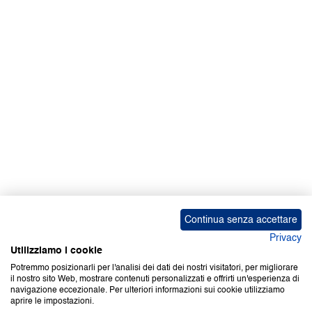
Facebook | News
Facebook | RAPEX
X
Media
Calendari
ebook Apple iOS
ebook Google Play
Continua senza accettare
Privacy
Utilizziamo i cookie
Potremmo posizionarli per l'analisi dei dati dei nostri visitatori, per migliorare
il nostro sito Web, mostrare contenuti personalizzati e offrirti un'esperienza di
Copyright © 2000-2026 Certifico Srl. Tutti i diritti riservati.
navigazione eccezionale. Per ulteriori informazioni sui cookie utilizziamo
aprire le impostazioni.