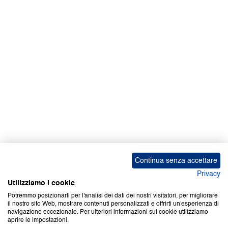
Facebook | News
Facebook | RAPEX
X
Media
Calendari
ebook Apple iOS
ebook Google Play
Continua senza accettare
Privacy
Utilizziamo i cookie
Potremmo posizionarli per l'analisi dei dati dei nostri visitatori, per migliorare
il nostro sito Web, mostrare contenuti personalizzati e offrirti un'esperienza di
Copyright © 2000-2026 Certifico Srl. Tutti i diritti riservati.
navigazione eccezionale. Per ulteriori informazioni sui cookie utilizziamo
aprire le impostazioni.