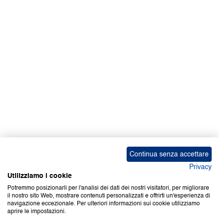
Facebook | News
Facebook | RAPEX
X
Media
Calendari
ebook Apple iOS
ebook Google Play
Continua senza accettare
Privacy
Utilizziamo i cookie
Potremmo posizionarli per l'analisi dei dati dei nostri visitatori, per migliorare
il nostro sito Web, mostrare contenuti personalizzati e offrirti un'esperienza di
Copyright © 2000-2026 Certifico Srl. Tutti i diritti riservati.
navigazione eccezionale. Per ulteriori informazioni sui cookie utilizziamo
aprire le impostazioni.