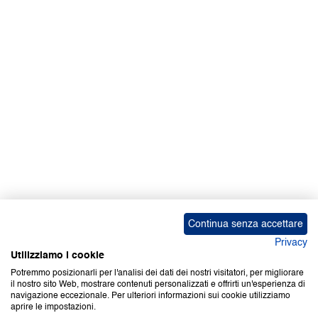
Facebook | News
Facebook | RAPEX
X
Media
Calendari
ebook Apple iOS
ebook Google Play
Continua senza accettare
Privacy
Utilizziamo i cookie
Potremmo posizionarli per l'analisi dei dati dei nostri visitatori, per migliorare
il nostro sito Web, mostrare contenuti personalizzati e offrirti un'esperienza di
Copyright © 2000-2026 Certifico Srl. Tutti i diritti riservati.
navigazione eccezionale. Per ulteriori informazioni sui cookie utilizziamo
aprire le impostazioni.