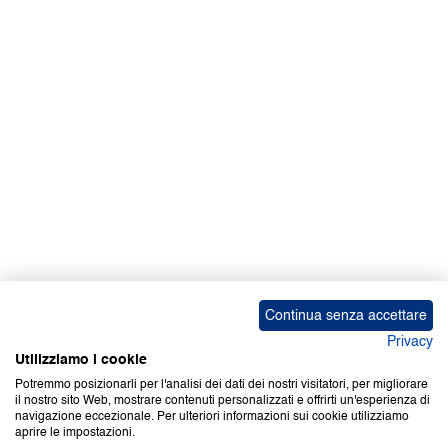
Facebook | News
Facebook | RAPEX
X
Media
Calendari
ebook Apple iOS
ebook Google Play
Continua senza accettare
Privacy
Utilizziamo i cookie
Potremmo posizionarli per l'analisi dei dati dei nostri visitatori, per migliorare
il nostro sito Web, mostrare contenuti personalizzati e offrirti un'esperienza di
Copyright © 2000-2026 Certifico Srl. Tutti i diritti riservati.
navigazione eccezionale. Per ulteriori informazioni sui cookie utilizziamo
aprire le impostazioni.