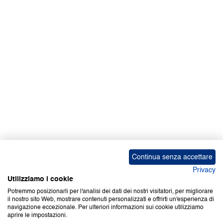
Facebook | News
Facebook | RAPEX
X
Media
Calendari
ebook Apple iOS
ebook Google Play
Continua senza accettare
Privacy
Utilizziamo i cookie
Potremmo posizionarli per l'analisi dei dati dei nostri visitatori, per migliorare
il nostro sito Web, mostrare contenuti personalizzati e offrirti un'esperienza di
Copyright © 2000-2026 Certifico Srl. Tutti i diritti riservati.
navigazione eccezionale. Per ulteriori informazioni sui cookie utilizziamo
aprire le impostazioni.