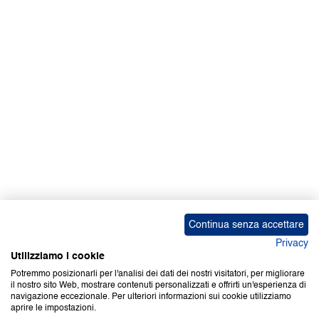
Facebook | News
Facebook | RAPEX
X
Media
Calendari
ebook Apple iOS
ebook Google Play
Continua senza accettare
Privacy
Utilizziamo i cookie
Potremmo posizionarli per l'analisi dei dati dei nostri visitatori, per migliorare
il nostro sito Web, mostrare contenuti personalizzati e offrirti un'esperienza di
Copyright © 2000-2026 Certifico Srl. Tutti i diritti riservati.
navigazione eccezionale. Per ulteriori informazioni sui cookie utilizziamo
aprire le impostazioni.