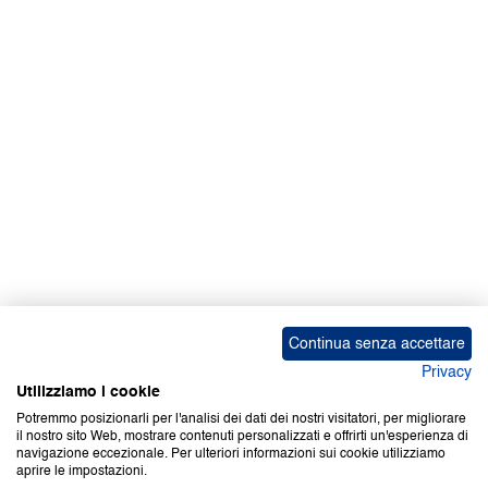
Facebook | News
Facebook | RAPEX
X
Media
Calendari
ebook Apple iOS
ebook Google Play
Continua senza accettare
Privacy
Utilizziamo i cookie
Potremmo posizionarli per l'analisi dei dati dei nostri visitatori, per migliorare
il nostro sito Web, mostrare contenuti personalizzati e offrirti un'esperienza di
Copyright © 2000-2026 Certifico Srl. Tutti i diritti riservati.
navigazione eccezionale. Per ulteriori informazioni sui cookie utilizziamo
aprire le impostazioni.