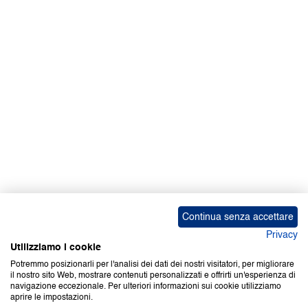
Facebook | News
Facebook | RAPEX
X
Media
Calendari
ebook Apple iOS
ebook Google Play
Continua senza accettare
Privacy
Utilizziamo i cookie
Potremmo posizionarli per l'analisi dei dati dei nostri visitatori, per migliorare
il nostro sito Web, mostrare contenuti personalizzati e offrirti un'esperienza di
Copyright © 2000-2026 Certifico Srl. Tutti i diritti riservati.
navigazione eccezionale. Per ulteriori informazioni sui cookie utilizziamo
aprire le impostazioni.