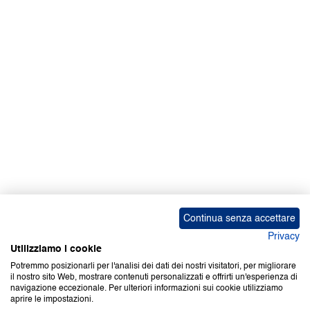
Facebook | News
Facebook | RAPEX
X
Media
Calendari
ebook Apple iOS
ebook Google Play
Continua senza accettare
Privacy
Utilizziamo i cookie
Potremmo posizionarli per l'analisi dei dati dei nostri visitatori, per migliorare
il nostro sito Web, mostrare contenuti personalizzati e offrirti un'esperienza di
Copyright © 2000-2026 Certifico Srl. Tutti i diritti riservati.
navigazione eccezionale. Per ulteriori informazioni sui cookie utilizziamo
aprire le impostazioni.