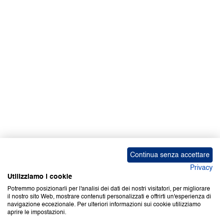
Facebook | News
Facebook | RAPEX
X
Media
Calendari
ebook Apple iOS
ebook Google Play
Continua senza accettare
Privacy
Utilizziamo i cookie
Potremmo posizionarli per l'analisi dei dati dei nostri visitatori, per migliorare
il nostro sito Web, mostrare contenuti personalizzati e offrirti un'esperienza di
Copyright © 2000-2026 Certifico Srl. Tutti i diritti riservati.
navigazione eccezionale. Per ulteriori informazioni sui cookie utilizziamo
aprire le impostazioni.