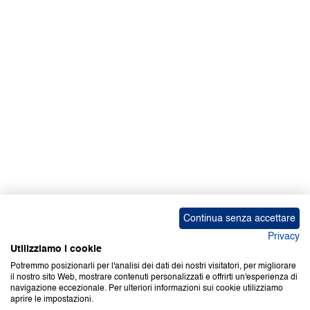
Facebook | News
Facebook | RAPEX
X
Media
Calendari
ebook Apple iOS
ebook Google Play
Continua senza accettare
Privacy
Utilizziamo i cookie
Potremmo posizionarli per l'analisi dei dati dei nostri visitatori, per migliorare
il nostro sito Web, mostrare contenuti personalizzati e offrirti un'esperienza di
Copyright © 2000-2026 Certifico Srl. Tutti i diritti riservati.
navigazione eccezionale. Per ulteriori informazioni sui cookie utilizziamo
aprire le impostazioni.