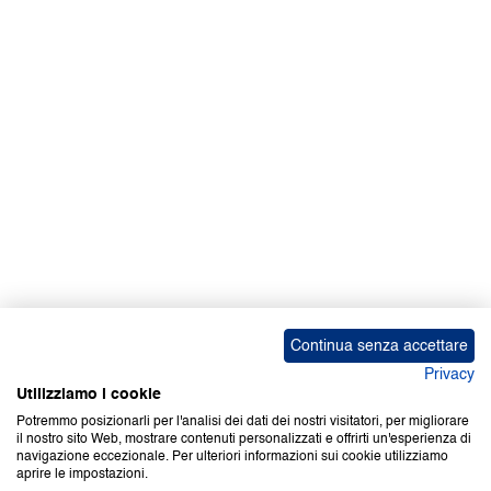
Facebook | News
Facebook | RAPEX
X
Media
Calendari
ebook Apple iOS
ebook Google Play
Continua senza accettare
Privacy
Utilizziamo i cookie
Potremmo posizionarli per l'analisi dei dati dei nostri visitatori, per migliorare
il nostro sito Web, mostrare contenuti personalizzati e offrirti un'esperienza di
Copyright © 2000-2026 Certifico Srl. Tutti i diritti riservati.
navigazione eccezionale. Per ulteriori informazioni sui cookie utilizziamo
aprire le impostazioni.