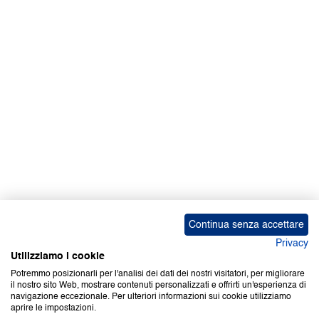
Facebook | News
Facebook | RAPEX
X
Media
Calendari
ebook Apple iOS
ebook Google Play
Continua senza accettare
Privacy
Utilizziamo i cookie
Potremmo posizionarli per l'analisi dei dati dei nostri visitatori, per migliorare
il nostro sito Web, mostrare contenuti personalizzati e offrirti un'esperienza di
Copyright © 2000-2026 Certifico Srl. Tutti i diritti riservati.
navigazione eccezionale. Per ulteriori informazioni sui cookie utilizziamo
aprire le impostazioni.