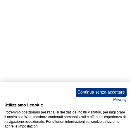
Facebook | News
Facebook | RAPEX
X
Media
Calendari
ebook Apple iOS
ebook Google Play
Continua senza accettare
Privacy
Utilizziamo i cookie
Potremmo posizionarli per l'analisi dei dati dei nostri visitatori, per migliorare
il nostro sito Web, mostrare contenuti personalizzati e offrirti un'esperienza di
Copyright © 2000-2026 Certifico Srl. Tutti i diritti riservati.
navigazione eccezionale. Per ulteriori informazioni sui cookie utilizziamo
aprire le impostazioni.