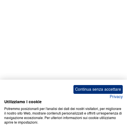
Facebook | News
Facebook | RAPEX
X
Media
Calendari
ebook Apple iOS
ebook Google Play
Continua senza accettare
Privacy
Utilizziamo i cookie
Potremmo posizionarli per l'analisi dei dati dei nostri visitatori, per migliorare
il nostro sito Web, mostrare contenuti personalizzati e offrirti un'esperienza di
Copyright © 2000-2026 Certifico Srl. Tutti i diritti riservati.
navigazione eccezionale. Per ulteriori informazioni sui cookie utilizziamo
aprire le impostazioni.