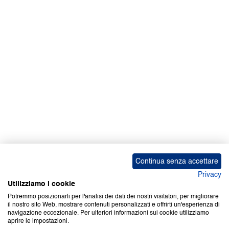
Facebook | News
Facebook | RAPEX
X
Media
Calendari
ebook Apple iOS
ebook Google Play
Continua senza accettare
Privacy
Utilizziamo i cookie
Potremmo posizionarli per l'analisi dei dati dei nostri visitatori, per migliorare
il nostro sito Web, mostrare contenuti personalizzati e offrirti un'esperienza di
Copyright © 2000-2026 Certifico Srl. Tutti i diritti riservati.
navigazione eccezionale. Per ulteriori informazioni sui cookie utilizziamo
aprire le impostazioni.