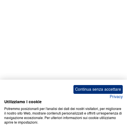
Facebook | News
Facebook | RAPEX
X
Media
Calendari
ebook Apple iOS
ebook Google Play
Continua senza accettare
Privacy
Utilizziamo i cookie
Potremmo posizionarli per l'analisi dei dati dei nostri visitatori, per migliorare
il nostro sito Web, mostrare contenuti personalizzati e offrirti un'esperienza di
Copyright © 2000-2026 Certifico Srl. Tutti i diritti riservati.
navigazione eccezionale. Per ulteriori informazioni sui cookie utilizziamo
aprire le impostazioni.