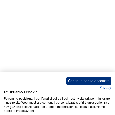
Facebook | News
Facebook | RAPEX
X
Media
Calendari
ebook Apple iOS
ebook Google Play
Continua senza accettare
Privacy
Utilizziamo i cookie
Potremmo posizionarli per l'analisi dei dati dei nostri visitatori, per migliorare
il nostro sito Web, mostrare contenuti personalizzati e offrirti un'esperienza di
Copyright © 2000-2026 Certifico Srl. Tutti i diritti riservati.
navigazione eccezionale. Per ulteriori informazioni sui cookie utilizziamo
aprire le impostazioni.