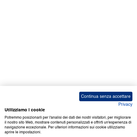
Facebook | News
Facebook | RAPEX
X
Media
Calendari
ebook Apple iOS
ebook Google Play
Continua senza accettare
Privacy
Utilizziamo i cookie
Potremmo posizionarli per l'analisi dei dati dei nostri visitatori, per migliorare
il nostro sito Web, mostrare contenuti personalizzati e offrirti un'esperienza di
Copyright © 2000-2026 Certifico Srl. Tutti i diritti riservati.
navigazione eccezionale. Per ulteriori informazioni sui cookie utilizziamo
aprire le impostazioni.