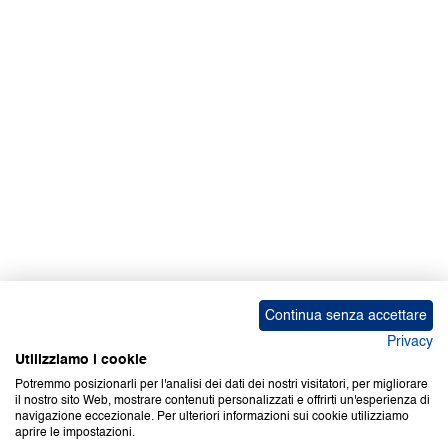
Facebook | News
Facebook | RAPEX
X
Media
Calendari
ebook Apple iOS
ebook Google Play
Continua senza accettare
Privacy
Utilizziamo i cookie
Potremmo posizionarli per l'analisi dei dati dei nostri visitatori, per migliorare
il nostro sito Web, mostrare contenuti personalizzati e offrirti un'esperienza di
Copyright © 2000-2026 Certifico Srl. Tutti i diritti riservati.
navigazione eccezionale. Per ulteriori informazioni sui cookie utilizziamo
aprire le impostazioni.